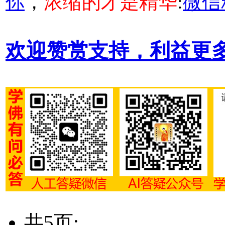
你
，
浓缩的才是精华
:
微信
欢迎赞赏支持，利益更
共5页: