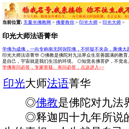
当前位置:
无量光佛教网
>
佛要救你
>
印光大师
>
印光大师
>
印光大师法语菁华
学佛为成佛，一向专称南无阿弥陀佛，不怀疑不夹杂，乘佛大
印光大师法语菁华 ◎佛教是佛陀对九法界众生至善圆满的教育
是自己，宇宙就是我们生活的环境。 ◎知觉名佛菩萨，不觉名
学佛有问必答，专家答疑、有问必答，点这进入>>
印光
大师
法语
菁华
◎
佛教
是佛陀对九法
◎释迦四十九年所说的