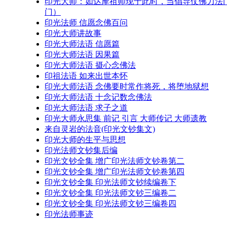
印光大师：如达摩祖师现于此时，当倡导仗佛力法
门）
印光法师 信愿念佛百问
印光大师讲故事
印光大师法语 信愿篇
印光大师法语 因果篇
印光大师法语 摄心念佛法
印祖法语 如来出世本怀
印光大师法语 念佛要时常作将死，将堕地狱想
印光大师法语 十念记数念佛法
印光大师法语 求子之道
印光大师永思集 前记 引言 大师传记 大师遗教
来自灵岩的法音(印光文钞集文)
印光大师的生平与思想
印光法师文钞集后编
印光文钞全集 增广印光法师文钞卷第二
印光文钞全集 增广印光法师文钞卷第四
印光文钞全集 印光法师文钞续编卷下
印光文钞全集 印光法师文钞三编卷二
印光文钞全集 印光法师文钞三编卷四
印光法师事迹