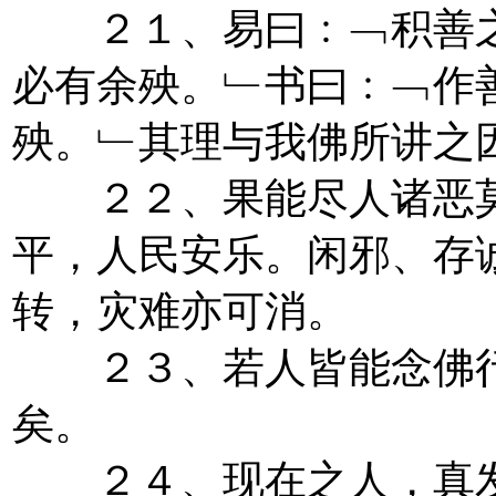
２１、易曰﹕﹁积善之
必有余殃。﹂书曰﹕﹁作
殃。﹂其理与我佛所讲之
２２、果能尽人诸恶莫
平，人民安乐。闲邪、存
转，灾难亦可消。
２３、若人皆能念佛行
矣。
２４、现在之人，真发