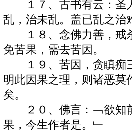
１７、古书有云：圣人
乱，治未乱。盖已乱之治
１８、念佛力善，戒杀
免苦果，需去苦因。
１９、苦因，贪瞋痴三
明此因果之理，则诸恶莫
矣。
２０、佛言﹕﹁欲知前
果，今生作者是。﹂