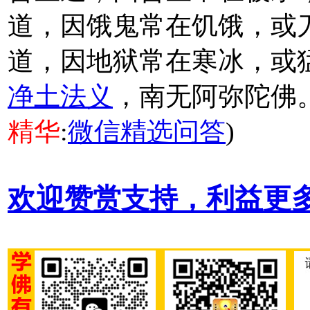
道，因饿鬼常在饥饿，或
道，因地狱常在寒冰，或猛
净土法义
，南无阿弥陀佛。
精华
:
微信精选问答
)
欢迎赞赏支持，利益更