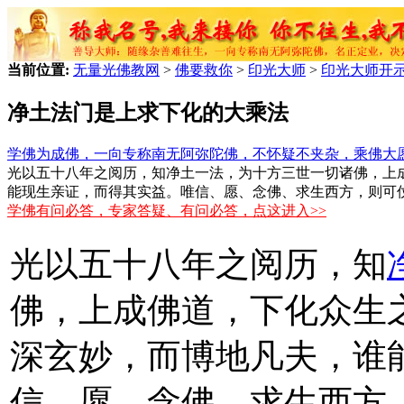
当前位置:
无量光佛教网
>
佛要救你
>
印光大师
>
印光大师开
净土法门是上求下化的大乘法
学佛为成佛，一向专称南无阿弥陀佛，不怀疑不夹杂，乘佛大
光以五十八年之阅历，知净土一法，为十方三世一切诸佛，上
能现生亲证，而得其实益。唯信、愿、念佛、求生西方，则可
学佛有问必答，专家答疑、有问必答，点这进入>>
光以五十八年之阅历，知
佛，上成佛道，下化众生
深玄妙，而博地凡夫，谁
信、愿、念佛、求生西方