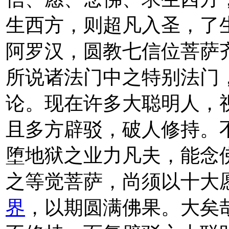
生西方，则超凡入圣，了
阿罗汉，圆教七信位菩萨
所说诸法门中之特别法门
论。现在许多大聪明人，
且多方辟驳，破人修持。
堕地狱之业力凡夫，能念
之等觉菩萨，尚须以十大
界
，以期圆满佛果。大矣