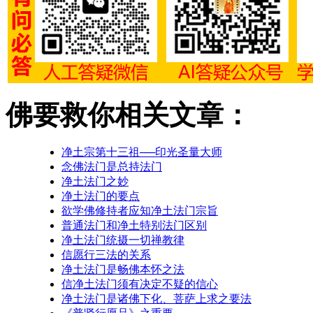
佛要救你相关文章：
净土宗第十三祖──印光圣量大师
念佛法门是总持法门
净土法门之妙
净土法门的要点
欲学佛修持者应知净土法门宗旨
普通法门和净土特别法门区别
净土法门统摄一切禅教律
信愿行三法的关系
净土法门是畅佛本怀之法
信净土法门须有决定不疑的信心
净土法门是诸佛下化、菩萨上求之要法