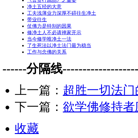
《普贤行愿品》之重要
净土五经的大意
工夫浅薄业力深厚不碍往生净土
带业往生
仗佛力是特别的因果
修净土人不必请禅家开示
当今修学唯净土一法
了生死法以净土法门最为稳当
工作与念佛的关系
------分隔线--------------------
上一篇：
超胜一切法门
下一篇：
欲学佛修持者
收藏