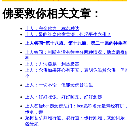
佛要救你相关文章：
上人：完全佛力，称名独达
上人：显临终念佛宿善深，何况平生念佛？
上人答问“第十八愿、第十九愿、第二十愿的往生有
上人答问：判断有没有往生分两种情况，助念后身
香
上人：方法极易，利益极高
上人：念佛如果还心有不安，表明你虽然念佛，但
个
上人：一切不论，但能念佛皆往生
上人：好好吃饭、好好睡觉、好好念佛
上人答疑ben愿念佛法门：ben愿称名无量寿经有讲
传承，善
龙树菩萨判难行道、易行道：步行则难，乘船则乐
名号如