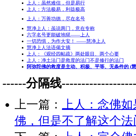
上人：虽然难信，但是易行
上人：方法极易，利益极高
上人：万善功德，尽在名号
慧净上人：虽说两门，意在专称
六字名号更能破地狱——上人
一切恐惧，为作大安！ ——慧净上人
慧净上人法语偈文摘
上人：《观经四帖疏》两处眼目、两个心要
上人：净土法门是救度的法门不是修行的法门
阿弥陀佛的救度是主动、积极、平等、无条件的 (
------分隔线--------------------
上一篇：
上人：念佛如
佛，但是不了解这个法