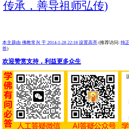
传承，善导祖师弘传)
本主题由 佛教常兴 于 2014-1-28 22:18 设置高亮
(推荐访问:
纯
答
)
欢迎赞赏支持，利益更多众生