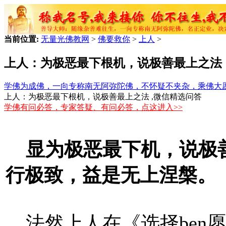
当前位置:
无量光佛教网
>
佛要救你
>
上人
>
上人：为极恶最下根机，说极善最上之法
学佛为成佛，一向专称南无阿弥陀佛，不怀疑不夹杂，乘佛大
上人：为极恶最下根机，说极善最上之法 ,微信精选问答
学佛有问必答，专家答疑、有问必答，点这进入>>
显为极恶最下机，说极
行极致，益是无上涅槃。
法然上人在《选择ben愿