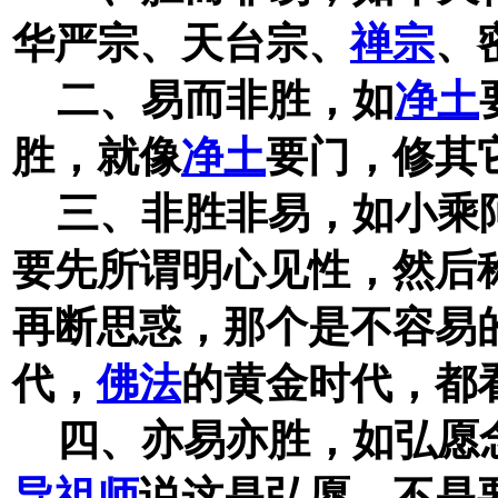
华严宗、天台宗、
禅宗
、
二、易而非胜，如
净土
胜，就像
净土
要门，修其
三、非胜非易，如小乘阿
要先所谓明心见性，然后
再断思惑，那个是不容易
代，
佛法
的黄金时代，都
四、亦易亦胜，如弘愿
导祖师
说这是弘愿，不是要