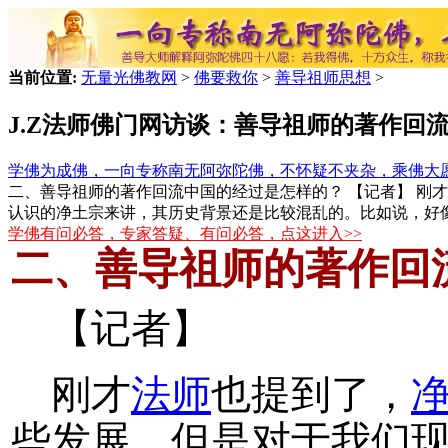
当前位置:
无量光佛教网
>
佛要救你
>
善导祖师思想
>
J.Z法师佛门网访谈：善导祖师的著作回
学佛为成佛，一向专称南无阿弥陀佛，不怀疑不夹杂，乘佛大
二、善导祖师的著作回流中国的经过是怎样的？ 【记者】 刚
认识的净土宗来讲，其历史背景还是比较混乱的。比如说，好
学佛有问必答，专家答疑、有问必答，点这进入>>
二、善导祖师的著作回
【记者】
刚才
法师
也提到了，
些发展，但是对于我们