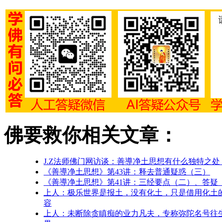
佛要救你相关文章：
J.Z法师佛门网访谈：善導净土思想有什么独特之处
《善導净土思想》第43讲：释去普通疑惑（三）
《善導净土思想》第41讲：三经要点（二）、答疑
上人：极乐世界是报土，没有化土，只是借用化土
容
上人：未断除贪瞋痴的业力凡夫，专称弥陀名号往