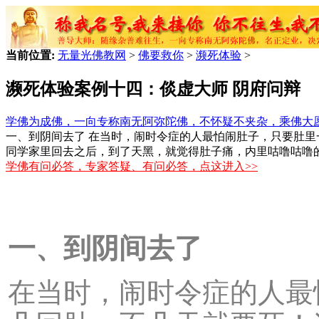
当前位置:
无量光佛教网
>
佛要救你
>
濒死体验
>
濒死体验案例十四：倓虚大师 阴府问辩
学佛为成佛，一向专称南无阿弥陀佛，不怀疑不夹杂，乘佛大
一、到阴间去了 在当时，闹时令症的人最怕闹肚子，只要肚里
同学家里回去之后，到了天黑，就觉得肚子痛，内里咕噜咕噜
学佛有问必答，专家答疑、有问必答，点这进入>>
一、到阴间去了
在当时，闹时令症的人最