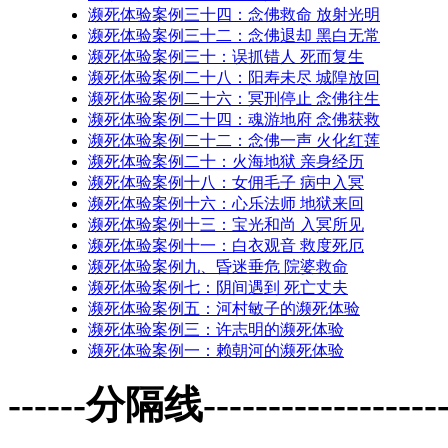
濒死体验案例三十四：念佛救命 放射光明
濒死体验案例三十二：念佛退却 黑白无常
濒死体验案例三十：误抓错人 死而复生
濒死体验案例二十八：阳寿未尽 城隍放回
濒死体验案例二十六：冥刑停止 念佛往生
濒死体验案例二十四：魂游地府 念佛获救
濒死体验案例二十二：念佛一声 火化红莲
濒死体验案例二十：火海地狱 亲身经历
濒死体验案例十八：女佣毛子 病中入冥
濒死体验案例十六：心乐法师 地狱来回
濒死体验案例十三：宝光和尚 入冥所见
濒死体验案例十一：白衣观音 救度死厄
濒死体验案例九、昏迷垂危 院婆救命
濒死体验案例七：阴间遇到 死亡丈夫
濒死体验案例五：河村敏子的濒死体验
濒死体验案例三：许志明的濒死体验
濒死体验案例一：赖朝河的濒死体验
------分隔线--------------------