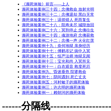
《濒死体验》前言——上人
濒死体验案例三十四：念佛救命 放射光明
濒死体验案例三十二：念佛退却 黑白无常
濒死体验案例三十：误抓错人 死而复生
濒死体验案例二十八：阳寿未尽 城隍放回
濒死体验案例二十六：冥刑停止 念佛往生
濒死体验案例二十四：魂游地府 念佛获救
濒死体验案例二十二：念佛一声 火化红莲
濒死体验案例十九：奈何地狱 亲身经历
濒死体验案例十七：傅鹤岑记 病中入冥
濒死体验案例十五：恒严法师 地狱见闻
濒死体验案例十三：宝光和尚 入冥所见
濒死体验案例十一：白衣观音 救度死厄
濒死体验案例九、昏迷垂危 院婆救命
濒死体验案例七：阴间遇到 死亡丈夫
濒死体验案例五：河村敏子的濒死体验
濒死体验案例三：许志明的濒死体验
濒死体验案例一：赖朝河的濒死体验
------分隔线--------------------