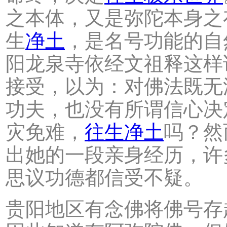
之本体，又是弥陀本身之
生
净土
，是名号功能的自
阳龙泉寺依经文祖释这样
接受，以为：对佛法既无
功夫，也没有所谓信心决
灾免难，
往生
净土
吗？然
出她的一段亲身经历，许
思议功德都信受不疑。
贵阳地区有念佛将佛号存