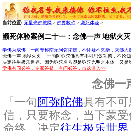
当前位置:
无量光佛教网
>
佛要救你
>
濒死体验
>
濒死体验案例二十一：念佛一声 地狱火灭
学佛为成佛，一向专称南无阿弥陀佛，不怀疑不夹杂，乘佛大
念佛一声 地狱火灭 「一句阿弥陀佛具有不可思议功德，不论
决定往生极乐世界。因为弥陀名号即是弥陀光明之本体，又是
学佛有问必答，专家答疑、有问必答，点这进入>>
念佛一
「一句
阿弥陀佛
具有不可
信，只要称念，当下蒙受
命终，决定
往生
极乐世界